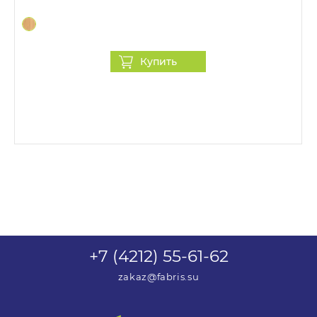
менеджером можно будет согласовать сроки и
стоимость доставки, необходимость сборки, а
также уточнить информацию о приобретаемом
Купить
товаре.
+7 (4212) 55-61-62
zakaz@fabris.su