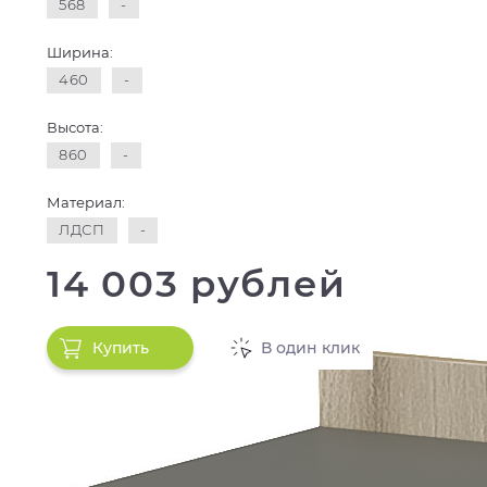
568
-
Ширина:
460
-
Высота:
860
-
Материал:
ЛДСП
-
14 003 рублей
Купить
В один клик