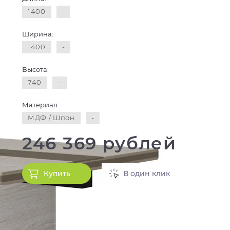
1400
-
Ширина:
1400
-
Высота:
740
-
Материал:
МДФ / Шпон
-
246 369 рублей
Купить
В один клик