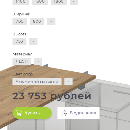
1400
1600
1800
-
Ширина:
700
800
-
Высота:
750
-
Материал:
ЛДСП
-
Цвет опор:
Алюминий матовый
-
23 753 рублей
Купить
В один клик