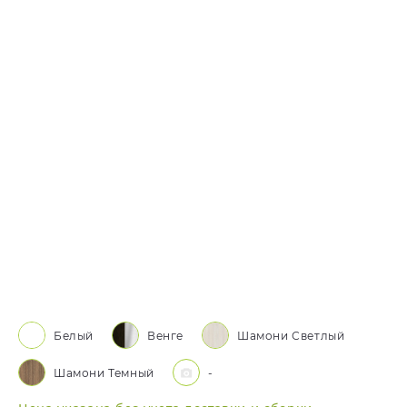
Белый
Венге
Шамони Светлый
Шамони Темный
-