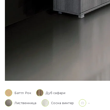
Баттл Рок
Дуб сафари
Лиственница
Сосна винтер
-