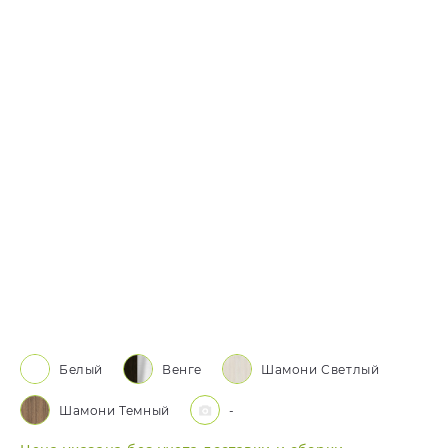
Белый
Венге
Шамони Светлый
Шамони Темный
-