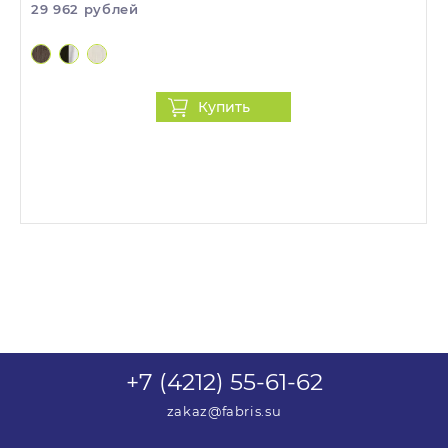
29 962 рублей
данным, указанным при оформлении заказа. С
менеджером можно будет согласовать сроки и
стоимость доставки, необходимость сборки, а
также уточнить информацию о приобретаемом
Купить
товаре.
+7 (4212) 55-61-62
zakaz@fabris.su