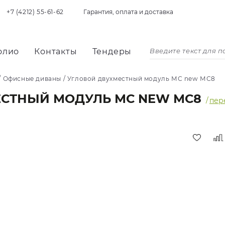
+7 (4212) 55-61-62
Гарантия, оплата и доставка
олио
Контакты
Тендеры
/
Офисные диваны
/
Угловой двухместный модуль МС new МС8
ЕСТНЫЙ МОДУЛЬ МС NEW МС8
/
пер